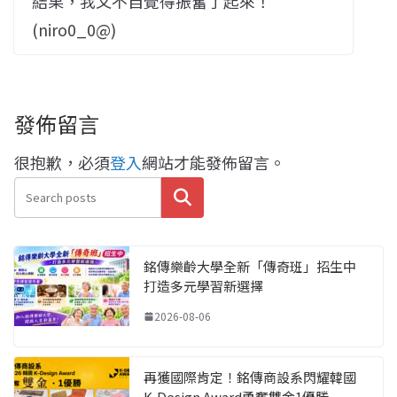
結果，我又不自覺得振奮了起來！
(niro0_0@)
發佈留言
很抱歉，必須
登入
網站才能發佈留言。
搜尋
銘傳樂齡大學全新「傳奇班」招生中
打造多元學習新選擇
2026-08-06
再獲國際肯定！銘傳商設系閃耀韓國
K-Design Award勇奪雙金1優勝