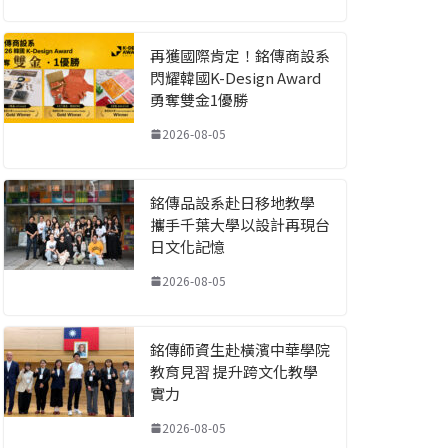
再獲國際肯定！銘傳商設系
閃耀韓國K-Design Award
勇奪雙金1優勝
2026-08-05
銘傳品設系赴日移地教學
攜手千葉大學以設計再現台
日文化記憶
2026-08-05
銘傳師資生赴橫濱中華學院
教育見習 提升跨文化教學
實力
2026-08-05