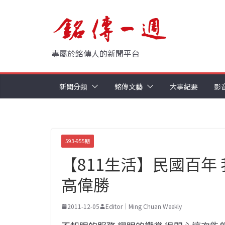
Skip
to
content
專屬於銘傳人的新聞平台
新聞分類
銘傳文藝
大事紀要
影
593-955期
【811生活】民國百年
高偉勝
2011-12-05
Editor｜Ming Chuan Weekly