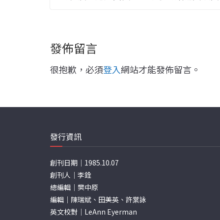
發佈留言
很抱歉，必須
登入
網站才能發佈留言。
發行資訊
創刊日期｜1985.10.07
創刊人｜李銓
總編輯｜樊中原
編輯｜陳瑞斌、田美英、許棠詠
英文校對｜LeAnn Eyerman