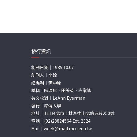
發行資訊
創刊日期｜1985.10.07
創刊人｜李銓
總編輯｜樊中原
編輯｜陳瑞斌、田美英、許棠詠
英文校對｜LeAnn Eyerman
發行｜銘傳大學
地址｜111台北市士林區中山北路五段250號
電話｜(02)28824564 Ext. 2324
Mail｜
week@mail.mcu.edu.tw