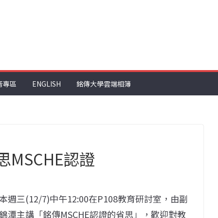
音專區
ENGLISH
銘傳大學雲端相簿
思MSCHE認證
(12/7)中午12:00在P108教育研討室，由副
錦潭主講「銘傳MSCHE認證的省思」，歡迎對教