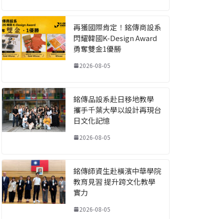
再獲國際肯定！銘傳商設系
閃耀韓國K-Design Award
勇奪雙金1優勝
2026-08-05
銘傳品設系赴日移地教學
攜手千葉大學以設計再現台
日文化記憶
2026-08-05
銘傳師資生赴橫濱中華學院
教育見習 提升跨文化教學
實力
2026-08-05