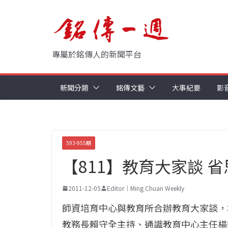
Skip
to
content
專屬於銘傳人的新聞平台
新聞分類
銘傳文藝
大事紀要
影
593-955期
【811】教育大家談 省
2011-12-05
Editor｜Ming Chuan Weekly
師資培育中心與教育所合辦教育大家談，本週三
教務長賴守全主持、通識教育中心主任楊