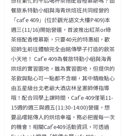
想在繁忙的午后喝杯茶搭配香橙慕斯嗎？由
餐旅系特勤小組與海青烘焙班共同經營的
「caf'e 409」(位於觀光語文大樓P409)本
週三(11/16)開始營運，首波推出紅茶or綠
茶搭配香橙慕斯，只要40元的特惠組，歡
迎師生前往體驗完全由銘傳學子打造的飲茶
小天地！ Caf'e 409為餐旅特勤小組與海青
烘焙的實習園地，雖為實習園地，但提供的
茶飲與點心可一點都不含糊，其中精緻點心
由五星級台北老爺大酒店林呈憲師傅指導
哦！配合同學上課時間，Caf'e 409僅第11-
15週的週三與週五(11:30-14:00)營運，想
要品嚐銘傳人的烘焙幸福，務必把握每一次
的機會！相關Caf'e409活動資訊，可透過