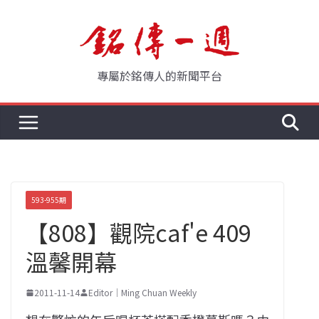
Skip
to
content
專屬於銘傳人的新聞平台
593-955期
【808】觀院caf'e 409
溫馨開幕
2011-11-14
Editor｜Ming Chuan Weekly