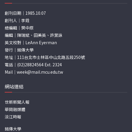
創刊日期｜1985.10.07
創刊人｜李銓
總編輯｜樊中原
編輯｜陳瑞斌、田美英、許棠詠
英文校對｜LeAnn Eyerman
發行｜銘傳大學
地址｜111台北市士林區中山北路五段250號
電話｜(02)28824564 Ext. 2324
Mail｜
week@mail.mcu.edu.tw
網站連結
世新新聞人報
華岡融媒體
淡江時報
銘傳大學