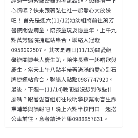
經過一週緊鑼密鼓的考試轟炸，想轉換一下
心情嗎？快來跟著弘仁社一起愛心大放送
吧！ 首先是週六(11/12)幼幼組將前往萬芳
醫院關愛病童，陪孩童玩耍憶童年，上午九
點萬芳醫院捷運站集合，聯絡人冠璇
0958692507。 其次是週日(11/13)關愛組
舉辦關懷老人慶生趴，陪伴長輩一起唱歌與
慶生，當天上午八點半帶著滿滿的愛心到石
牌捷運站會合，聯絡人點點0987747920。
最後，下週一(11/14)晚間還沒想到做些什
麼嗎？跟著愛盲組前往啟明學校幫助盲生課
業輔導與讀報吧！晚上六點半校門口一起搭
公車前往，意者請洽芒果0988857631。