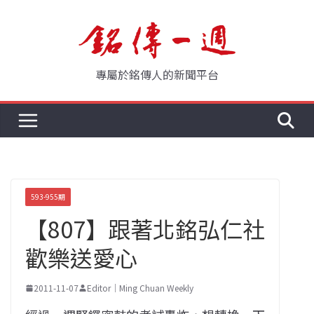
Skip
to
content
專屬於銘傳人的新聞平台
593-955期
【807】跟著北銘弘仁社
歡樂送愛心
2011-11-07
Editor｜Ming Chuan Weekly