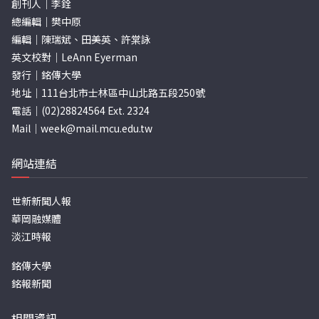
創刊人｜李銓
總編輯｜樊中原
編輯｜陳瑞斌、田美英、許棠詠
英文校對｜LeAnn Eyerman
發行｜銘傳大學
地址｜111台北市士林區中山北路五段250號
電話｜(02)28824564 Ext. 2324
Mail｜
week@mail.mcu.edu.tw
網站連結
世新新聞人報
華岡融媒體
淡江時報
銘傳大學
銘報新聞
相關資訊