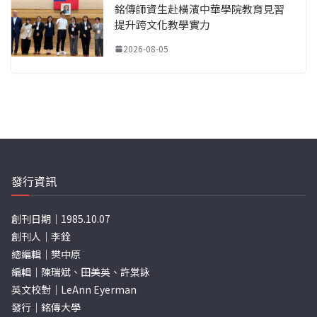
銘傳師資生赴橫濱中華學院教育見習
提升跨文化教學實力
2026-08-05
發行資訊
創刊日期｜1985.10.07
創刊人｜李銓
總編輯｜樊中原
編輯｜陳瑞斌、田美英、許棠詠
英文校對｜LeAnn Eyerman
發行｜銘傳大學