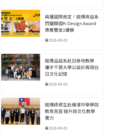
再獲國際肯定！銘傳商設系
閃耀韓國K-Design Award
勇奪雙金1優勝
2026-08-05
銘傳品設系赴日移地教學
攜手千葉大學以設計再現台
日文化記憶
2026-08-05
銘傳師資生赴橫濱中華學院
教育見習 提升跨文化教學
實力
2026-08-05