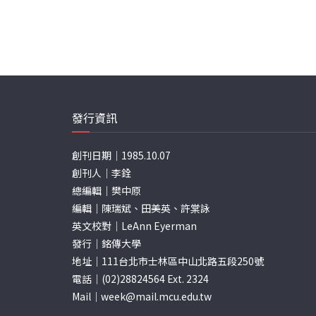
發行資訊
創刊日期｜1985.10.07
創刊人｜李銓
總編輯｜樊中原
編輯｜陳瑞斌、田美英、許棠詠
英文校對｜LeAnn Eyerman
發行｜銘傳大學
地址｜111台北市士林區中山北路五段250號
電話｜(02)28824564 Ext. 2324
Mail｜
week@mail.mcu.edu.tw