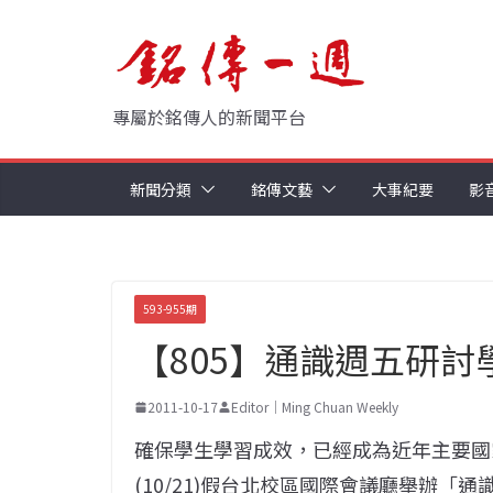
Skip
to
content
專屬於銘傳人的新聞平台
新聞分類
銘傳文藝
大事紀要
影
593-955期
【805】通識週五研討
2011-10-17
Editor｜Ming Chuan Weekly
確保學生學習成效，已經成為近年主要國
(10/21)假台北校區國際會議廳舉辦