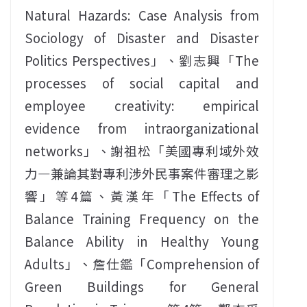
Natural Hazards: Case Analysis from
Sociology of Disaster and Disaster
Politics Perspectives」、劉志興「The
processes of social capital and
employee creativity: empirical
evidence from intraorganizational
networks」、謝祖松「美國專利域外效
力—兼論其對專利涉外民事案件審理之影
響」等4篇、黃漢年「The Effects of
Balance Training Frequency on the
Balance Ability in Healthy Young
Adults」、詹仕鑑「Comprehension of
Green Buildings for General