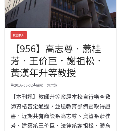
校園快訊
【956】高志尊．蕭桂
芳．王价巨．謝祖松．
黃漢年升等教授
2016-09-02
編輯｜許棠詠
【本刊訊】教師升等案經本校自行審查教
師資格審定通過，並送教育部備查取得證
書，近期共有商設系高志尊、資管系蕭桂
芳、建築系王价巨、法律系謝祖松、體育