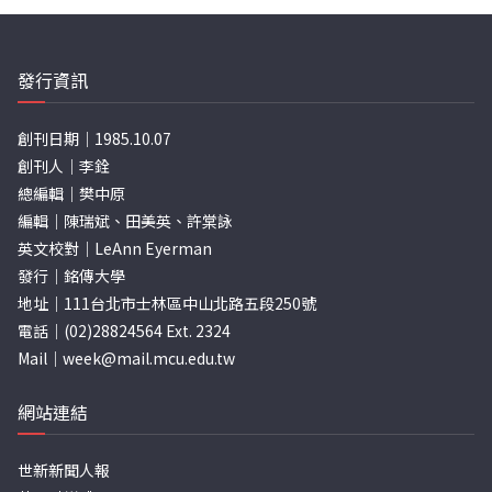
發行資訊
創刊日期｜1985.10.07
創刊人｜李銓
總編輯｜樊中原
編輯｜陳瑞斌、田美英、許棠詠
英文校對｜LeAnn Eyerman
發行｜銘傳大學
地址｜111台北市士林區中山北路五段250號
電話｜(02)28824564 Ext. 2324
Mail｜
week@mail.mcu.edu.tw
網站連結
世新新聞人報