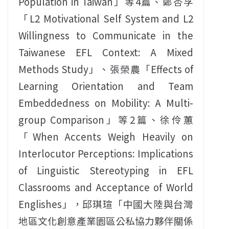
Population in Taiwan」等4篇、鄭杏孚
「L2 Motivational Self System and L2
Willingness to Communicate in the
Taiwanese EFL Context: A Mixed
Methods Study」、張榮農「Effects of
Learning Orientation and Team
Embeddedness on Mobility: A Multi-
group Comparison」等2篇、徐伶蕙
「When Accents Weigh Heavily on
Interlocutor Perceptions: Implications
of Linguistic Stereotyping in EFL
Classrooms and Acceptance of World
Englishes」，邱琪瑄「中國大陸與台灣
地區文化創意產業園區公私協力夥伴關係