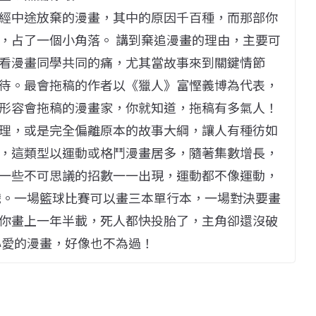
經中途放棄的漫畫，其中的原因千百種，而那部你
，占了一個小角落。 講到棄追漫畫的理由，主要可
看漫畫同學共同的痛，尤其當故事來到關鍵情節
待。最會拖稿的作者以《獵人》富慳義博為代表，
形容會拖稿的漫畫家，你就知道，拖稿有多氣人！
理，或是完全偏離原本的故事大綱，讓人有種彷如
，這類型以運動或格鬥漫畫居多，隨著集數增長，
一些不可思議的招數一一出現，運動都不像運動，
戲。一場籃球比賽可以畫三本單行本，一場對決要畫
你畫上一年半載，死人都快投胎了，主角卻還沒破
心愛的漫畫，好像也不為過！