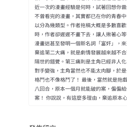
近一次的漫畫經驗是何時，試著回想你曾
不曾看完的漫畫，其實都已在你的青春中
以分為幾類型。作者拖稿大概是多數喜歡
時，作者卻遲遲不畫下去，讓人揪著心等
漫畫迷甚至發明一個新名詞「富奸」，來
棄追第二大痛，就是劇情發展越來越不合
隔世的錯覺。第三痛則是主角已經非人化
對手變強，主角當然也不能太肉腳，於是
格鬥也不像格鬥了！ 最後，當然就是拖
八回合，原本一個月就能破的案，偏偏給
案！ 你說說，有這麼多理由，棄追原本