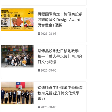
再獲國際肯定！銘傳商設系
閃耀韓國K-Design Award
勇奪雙金1優勝
2026-08-05
銘傳品設系赴日移地教學
攜手千葉大學以設計再現台
日文化記憶
2026-08-05
銘傳師資生赴橫濱中華學院
教育見習 提升跨文化教學
實力
2026-08-05