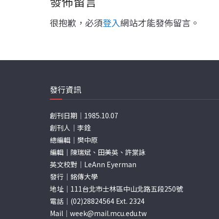
發佈留言
很抱歉，必須
登入
網站才能發佈留言。
發行資訊
創刊日期｜1985.10.07
創刊人｜李銓
總編輯｜樊中原
編輯｜陳瑞斌、田美英、許棠詠
英文校對｜LeAnn Eyerman
發行｜銘傳大學
地址｜111台北市士林區中山北路五段250號
電話｜(02)28824564 Ext. 2324
Mail｜
week@mail.mcu.edu.tw