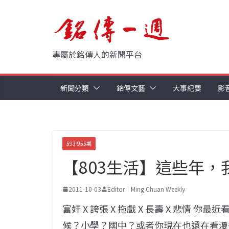
Skip
to
content
專屬於銘傳人的新聞平台
新聞分類
銘傳文藝
大事紀要
影
593-955期
【803生活】這些年，
2011-10-03
Editor｜Ming Chuan Weekly
富奸 X 誇張 X 拖戲 X 長壽 X 悲情 你
候？小學？國中？或者你現在也還在看漫