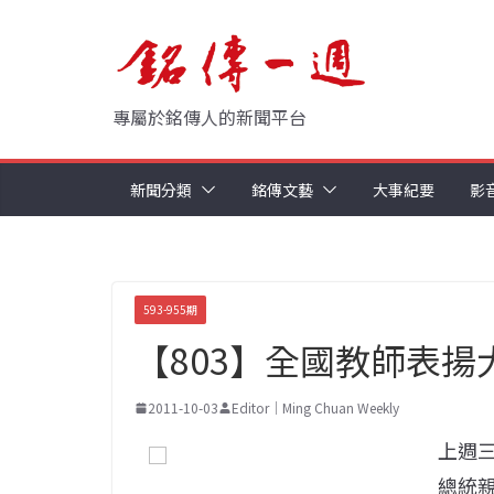
Skip
to
content
專屬於銘傳人的新聞平台
新聞分類
銘傳文藝
大事紀要
影
593-955期
【803】全國教師表揚
2011-10-03
Editor｜Ming Chuan Weekly
上週三
總統