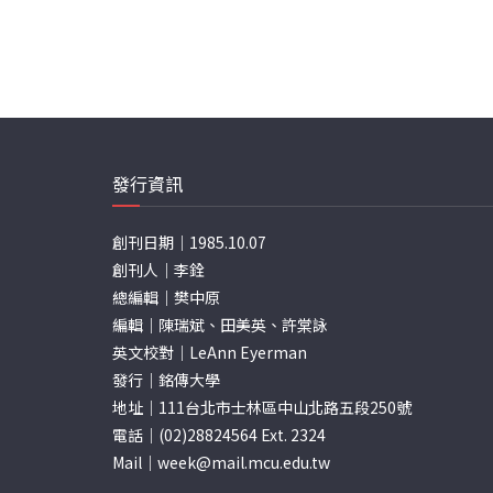
發行資訊
創刊日期｜1985.10.07
創刊人｜李銓
總編輯｜樊中原
編輯｜陳瑞斌、田美英、許棠詠
英文校對｜LeAnn Eyerman
發行｜銘傳大學
地址｜111台北市士林區中山北路五段250號
電話｜(02)28824564 Ext. 2324
Mail｜
week@mail.mcu.edu.tw