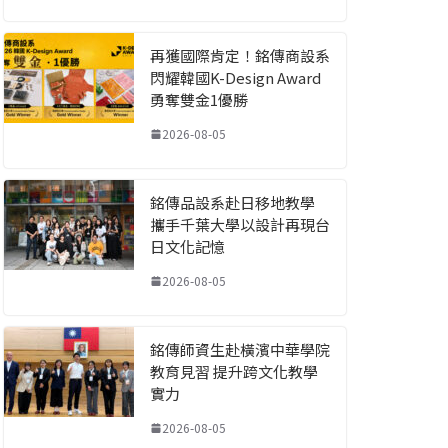
再獲國際肯定！銘傳商設系
閃耀韓國K-Design Award
勇奪雙金1優勝
2026-08-05
銘傳品設系赴日移地教學
攜手千葉大學以設計再現台
日文化記憶
2026-08-05
銘傳師資生赴橫濱中華學院
教育見習 提升跨文化教學
實力
2026-08-05