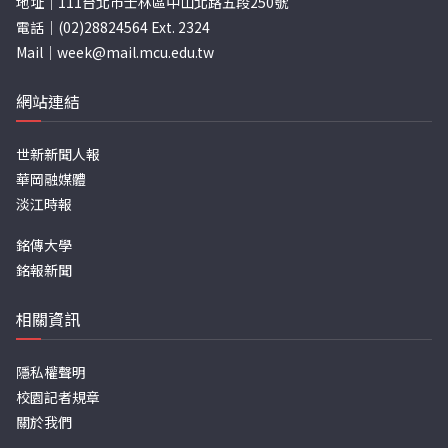
地址｜111台北市士林區中山北路五段250號
電話｜(02)28824564 Ext. 2324
Mail｜
week@mail.mcu.edu.tw
網站連結
世新新聞人報
華岡融媒體
淡江時報
銘傳大學
銘報新聞
相關資訊
隱私權聲明
校園記者規章
關於我們