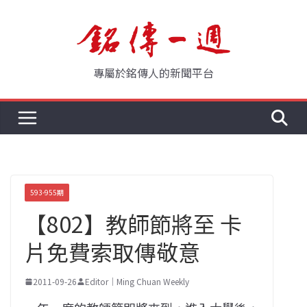
Skip
to
content
專屬於銘傳人的新聞平台
593-955期
【802】教師節將至 卡
片免費索取傳敬意
2011-09-26
Editor｜Ming Chuan Weekly