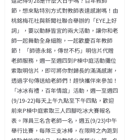
還記得9/28是什麼大日子嗎？百年教師
節，想來點特別方式對教師表達感謝嗎！由
桃銘梅花社與新聞社聯合舉辦的「EYE上好
詞」，要以動靜皆宜的兩大活動，讓你和老
師一起舞動全身細胞，一起歡慶百年教師
節！ 「師德永銘，傳世不朽」明信片代贈
老師服務，週一至週四到P棟中庭活動攤位
索取明信片，即可將你對歸長的滿滿感謝，
透過字句傳送給老師們！趕快攜伴來參加！
「冰冰有禮，百年情誼」活動，週一至週四
(9/19-22)每天上午九點至下午四點，歡迎
前來P棟中庭索取三人四腳吃冰大賽報名
表。隊員三名含老師一名，週五(9/23)中午
舉行比賽，每隊三支冰棒，在限時之內跑到