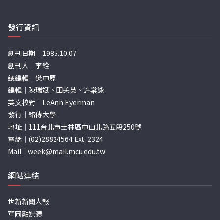
發行資訊
創刊日期｜1985.10.07
創刊人｜李銓
總編輯｜樊中原
編輯｜陳瑞斌、田美英、許棠詠
英文校對｜LeAnn Eyerman
發行｜銘傳大學
地址｜111台北市士林區中山北路五段250號
電話｜(02)28824564 Ext. 2324
Mail｜
week@mail.mcu.edu.tw
網站連結
世新新聞人報
華岡融媒體