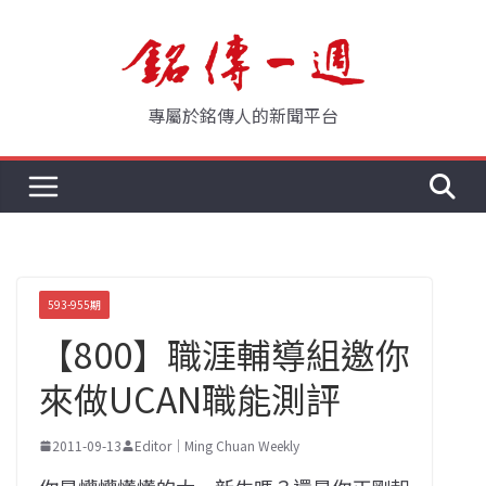
Skip
to
content
專屬於銘傳人的新聞平台
593-955期
【800】職涯輔導組邀你
來做UCAN職能測評
2011-09-13
Editor｜Ming Chuan Weekly