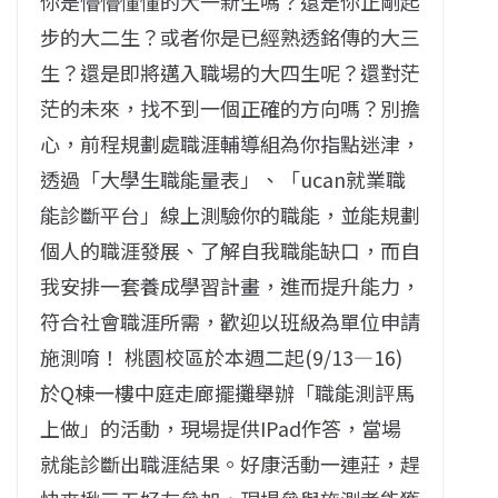
你是懵懵懂懂的大一新生嗎？還是你正剛起
步的大二生？或者你是已經熟透銘傳的大三
生？還是即將邁入職場的大四生呢？還對茫
茫的未來，找不到一個正確的方向嗎？別擔
心，前程規劃處職涯輔導組為你指點迷津，
透過「大學生職能量表」、「ucan就業職
能診斷平台」線上測驗你的職能，並能規劃
個人的職涯發展、了解自我職能缺口，而自
我安排一套養成學習計畫，進而提升能力，
符合社會職涯所需，歡迎以班級為單位申請
施測唷！ 桃園校區於本週二起(9/13—16)
於Q棟一樓中庭走廊擺攤舉辦「職能測評馬
上做」的活動，現場提供IPad作答，當場
就能診斷出職涯結果。好康活動一連莊，趕