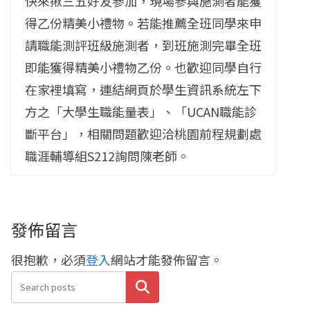
快來揪三五好友參加，現場參與施測者能獲
得乙份精美小禮物。若能推薦全班同學來申
請職能測評班級施測者，到班施測完畢全班
即能獲得精美小禮物乙份。也歡迎同學自行
在家裡填寫，連結網頁於學生資訊系統左下
方之「大學生職能量表」、「UCAN職能診
斷平台」，相關問題歡迎洽桃園前程規劃處
職涯輔導組S212詢問陳老師。
發佈留言
很抱歉，必須
登入
網站才能發佈留言。
搜尋