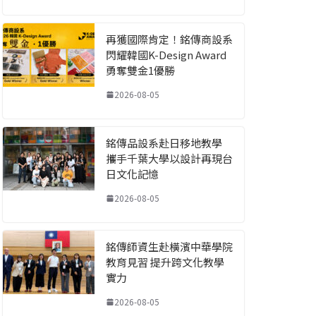
再獲國際肯定！銘傳商設系
閃耀韓國K-Design Award
勇奪雙金1優勝
2026-08-05
銘傳品設系赴日移地教學
攜手千葉大學以設計再現台
日文化記憶
2026-08-05
銘傳師資生赴橫濱中華學院
教育見習 提升跨文化教學
實力
2026-08-05