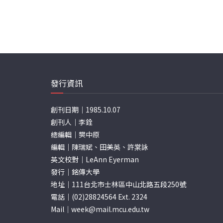
發行資訊
創刊日期｜1985.10.07
創刊人｜李銓
總編輯｜樊中原
編輯｜陳瑞斌、田美英、許棠詠
英文校對｜LeAnn Eyerman
發行｜銘傳大學
地址｜111台北市士林區中山北路五段250號
電話｜(02)28824564 Ext. 2324
Mail｜
week@mail.mcu.edu.tw