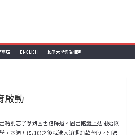
音專區
ENGLISH
銘傳大學雲端相簿
育啟動
書籍別忘了拿到圖書館歸還。圖書館繼上週開始恢
，本週五(9/16)之後就進入逾期罰款階段，別過