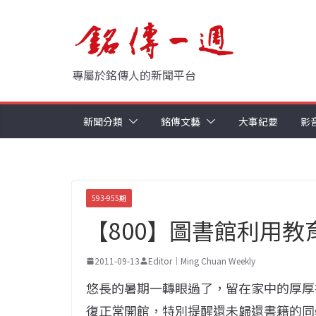
Skip
to
content
專屬於銘傳人的新聞平台
新聞分類
銘傳文藝
大事紀要
影
593-955期
【800】圖書館利用教
2011-09-13
Editor｜Ming Chuan Weekly
悠長的暑期一轉眼過了，留在家中的厚厚
復正常開館，特別提醒還未歸還書籍的同學