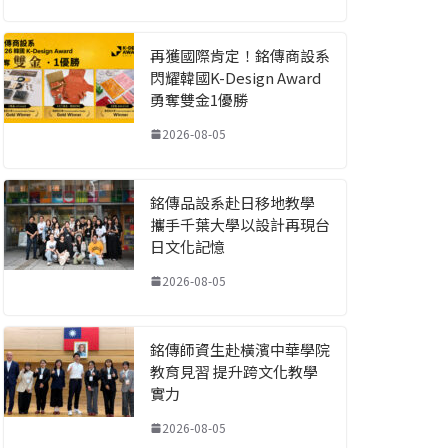
再獲國際肯定！銘傳商設系
閃耀韓國K-Design Award
勇奪雙金1優勝
2026-08-05
銘傳品設系赴日移地教學
攜手千葉大學以設計再現台
日文化記憶
2026-08-05
銘傳師資生赴橫濱中華學院
教育見習 提升跨文化教學
實力
2026-08-05