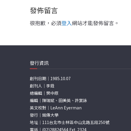
發佈留言
很抱歉，必須
登入
網站才能發佈留言。
發行資訊
創刊日期｜1985.10.07
創刊人｜李銓
總編輯｜樊中原
編輯｜陳瑞斌、田美英、許棠詠
英文校對｜LeAnn Eyerman
發行｜銘傳大學
地址｜111台北市士林區中山北路五段250號
電話｜(02)28824564 Ext. 2324