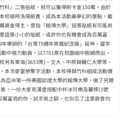
竹科」二張貼紙，就可以獲得刷卡金150萬。由於
本校頓時洛陽紙貴，成為本活動最夢幻的景點。截
萬獎金得主，意指「銘傳大學」這張貼紙有可能尚
意這張小小的貼紙，或許你也有機會成為百萬富
09年舉辦的「台灣75週年票選紀念版」延伸，當年
選活動中強力動員，以7701票在校園組中脫穎而出，
另有東海(3653票)、交大、中原與輔仁大學等，
，本次麥當勞集字活動，本校得與竹科組成活動價
0成為亞洲第一所美國認證大學的銘傳大學，做了另類
量表，一份大麥克漢堡搭配中杯冰可樂及薯條(1號
為百萬富翁的你，試手氣之餘，也別忘了注意飲食均