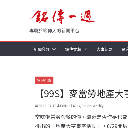
Skip
to
content
專屬於銘傳人的新聞平台
新聞分類
銘傳文藝
大事紀要
影
593-955期
【99S】麥當勞地產大亨
2011-07-18
Editor｜Ming Chuan Weekly
常吃麥當勞套餐的你，最近是否作夢也會
推出的「地產大亨集字活動」，6/29