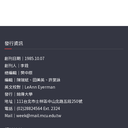
發行資訊
創刊日期｜1985.10.07
創刊人｜李銓
總編輯｜樊中原
編輯｜陳瑞斌、田美英、許棠詠
英文校對｜LeAnn Eyerman
發行｜銘傳大學
地址｜111台北市士林區中山北路五段250號
電話｜(02)28824564 Ext. 2324
Mail｜
week@mail.mcu.edu.tw