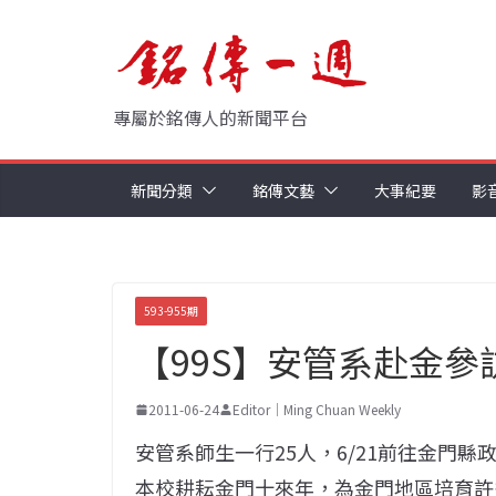
Skip
to
content
專屬於銘傳人的新聞平台
新聞分類
銘傳文藝
大事紀要
影
593-955期
【99S】安管系赴金參訪 
2011-06-24
Editor｜Ming Chuan Weekly
安管系師生一行25人，6/21前往金門
本校耕耘金門十來年，為金門地區培育許