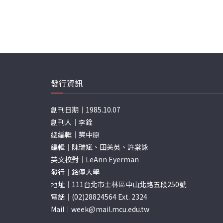
發行資訊
創刊日期｜1985.10.07
創刊人｜李銓
總編輯｜樊中原
編輯｜陳瑞斌、田美英、許棠詠
英文校對｜LeAnn Eyerman
發行｜銘傳大學
地址｜111台北市士林區中山北路五段250號
電話｜(02)28824564 Ext. 2324
Mail｜
week@mail.mcu.edu.tw