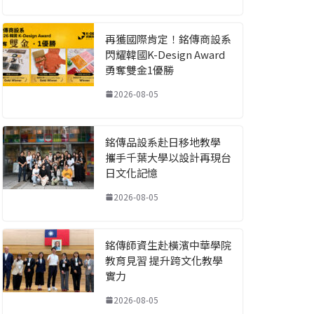
再獲國際肯定！銘傳商設系
閃耀韓國K-Design Award
勇奪雙金1優勝
2026-08-05
銘傳品設系赴日移地教學
攜手千葉大學以設計再現台
日文化記憶
2026-08-05
銘傳師資生赴橫濱中華學院
教育見習 提升跨文化教學
實力
2026-08-05