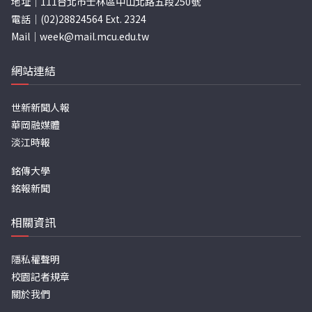
地址｜111台北市士林區中山北路五段250號
電話｜(02)28824564 Ext. 2324
Mail｜
week@mail.mcu.edu.tw
網站連結
世新新聞人報
華岡融媒體
淡江時報
銘傳大學
銘報新聞
相關資訊
隱私權聲明
校園記者規章
關於我們