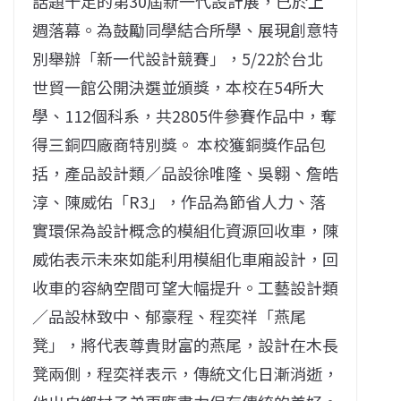
話題十足的第30屆新一代設計展，已於上
週落幕。為鼓勵同學結合所學、展現創意特
別舉辦「新一代設計競賽」，5/22於台北
世貿一館公開決選並頒獎，本校在54所大
學、112個科系，共2805件參賽作品中，奪
得三銅四廠商特別獎。 本校獲銅獎作品包
括，產品設計類／品設徐唯隆、吳翱、詹皓
淳、陳威佑「R3」，作品為節省人力、落
實環保為設計概念的模組化資源回收車，陳
威佑表示未來如能利用模組化車廂設計，回
收車的容納空間可望大幅提升。工藝設計類
／品設林致中、郁豪程、程奕祥「燕尾
凳」，將代表尊貴財富的燕尾，設計在木長
凳兩側，程奕祥表示，傳統文化日漸消逝，