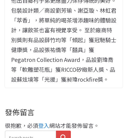
他出自鄉村子弟更應盡力保存傳統的美好。
包裝設計類／商設劉芳瑜、謝亞璇、林虹君
「萃香」，將單純的喝茶增添趣味的體驗設
計，讓飲茶也富有視覺享受。 至於廠商特
別獎則有品設薛竹均等「傾起」獲冠馳騎士
健康獎，品設張祐僑等「囍具」獲
Pegatron Collection Award，品設劉瑋喬
等「軟雕塑花瓶」獲RICCO矽緻新人獎、品
設蘇炫境等「光援」獲昶瑋rockfire獎。
發佈留言
很抱歉，必須
登入
網站才能發佈留言。
搜尋