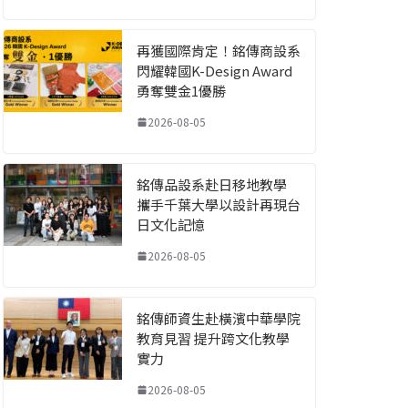
再獲國際肯定！銘傳商設系
閃耀韓國K-Design Award
勇奪雙金1優勝
2026-08-05
銘傳品設系赴日移地教學
攜手千葉大學以設計再現台
日文化記憶
2026-08-05
銘傳師資生赴橫濱中華學院
教育見習 提升跨文化教學
實力
2026-08-05