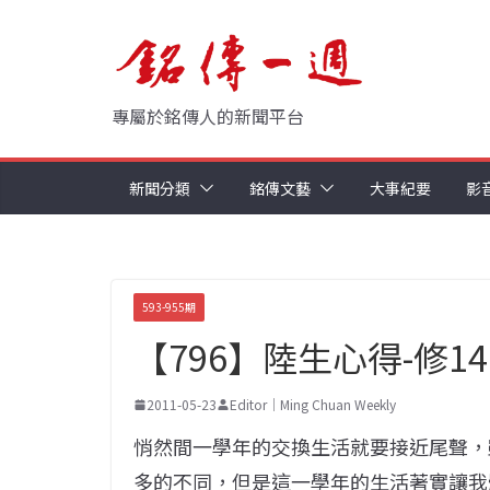
Skip
to
content
專屬於銘傳人的新聞平台
新聞分類
銘傳文藝
大事紀要
影
593-955期
【796】陸生心得-修1
2011-05-23
Editor｜Ming Chuan Weekly
悄然間一學年的交換生活就要接近尾聲，
多的不同，但是這一學年的生活著實讓我