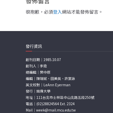
發佈留言
很抱歉，必須
登入
網站才能發佈留言。
發行資訊
創刊日期｜1985.10.07
創刊人｜李銓
總編輯｜樊中原
編輯｜陳瑞斌、田美英、許棠詠
英文校對｜LeAnn Eyerman
發行｜銘傳大學
地址｜111台北市士林區中山北路五段250號
電話｜(02)28824564 Ext. 2324
Mail｜
week@mail.mcu.edu.tw