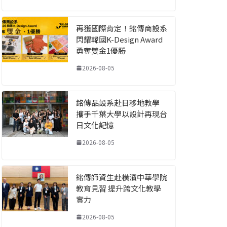
再獲國際肯定！銘傳商設系
閃耀韓國K-Design Award
勇奪雙金1優勝
2026-08-05
銘傳品設系赴日移地教學
攜手千葉大學以設計再現台
日文化記憶
2026-08-05
銘傳師資生赴橫濱中華學院
教育見習 提升跨文化教學
實力
2026-08-05