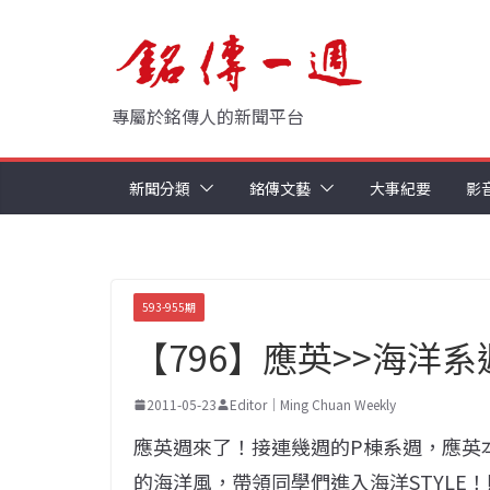
Skip
to
content
專屬於銘傳人的新聞平台
新聞分類
銘傳文藝
大事紀要
影
593-955期
【796】應英>>海洋
2011-05-23
Editor｜Ming Chuan Weekly
應英週來了！接連幾週的P棟系週，應英
的海洋風，帶領同學們進入海洋STYLE