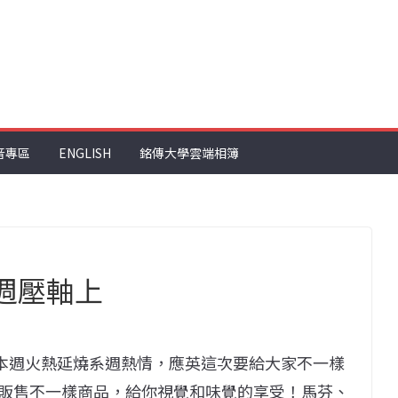
音專區
ENGLISH
銘傳大學雲端相簿
系週壓軸上
本週火熱延燒系週熱情，應英這次要給大家不一樣
！販售不一樣商品，給你視覺和味覺的享受！馬芬、