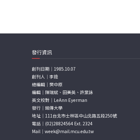
發行資訊
創刊日期｜1985.10.07
創刊人｜李銓
總編輯｜樊中原
編輯｜陳瑞斌、田美英、許棠詠
英文校對｜LeAnn Eyerman
發行｜銘傳大學
地址｜111台北市士林區中山北路五段250號
電話｜(02)28824564 Ext. 2324
Mail｜
week@mail.mcu.edu.tw