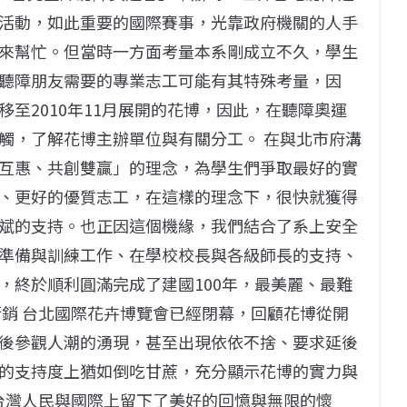
活動，如此重要的國際賽事，光靠政府機關的人手
來幫忙。但當時一方面考量本系剛成立不久，學生
聽障朋友需要的專業志工可能有其特殊考量，因
至2010年11月展開的花博，因此，在聽障奧運
觸，了解花博主辦單位與有關分工。 在與北市府溝
互惠、共創雙贏」的理念，為學生們爭取最好的實
、更好的優質志工，在這樣的理念下，很快就獲得
斌的支持。也正因這個機緣，我們結合了系上安全
準備與訓練工作、在學校校長與各級師長的支持、
，終於順利圓滿完成了建國100年，最美麗、最難
行銷 台北國際花卉博覽會已經閉幕，回顧花博從開
後參觀人潮的湧現，甚至出現依依不捨、要求延後
的支持度上猶如倒吃甘蔗，充分顯示花博的實力與
給台灣人民與國際上留下了美好的回憶與無限的懷