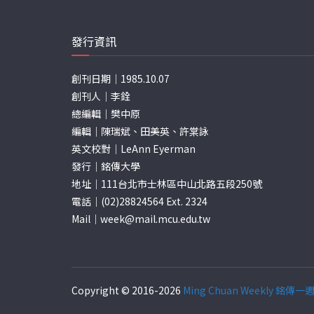
發行資訊
創刊日期｜1985.10.07
創刊人｜李銓
總編輯｜樊中原
編輯｜陳瑞斌、田美英、許棠詠
英文校對｜LeAnn Eyerman
發行｜銘傳大學
地址｜111台北市士林區中山北路五段250號
電話｜(02)28824564 Ext. 2324
Mail｜
week@mail.mcu.edu.tw
Copyright © 2016-2026
Ming Chuan Weekly 銘傳一