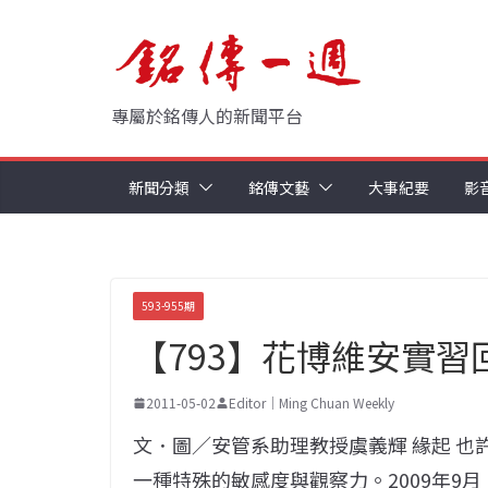
Skip
to
content
專屬於銘傳人的新聞平台
新聞分類
銘傳文藝
大事紀要
影
593-955期
【793】花博維安實習
2011-05-02
Editor｜Ming Chuan Weekly
文．圖／安管系助理教授虞義輝 緣起 
一種特殊的敏感度與觀察力。2009年9