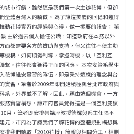
的城市行銷，雖然這是我們第一次主辦花博，但卻
們全體台灣人的驕傲。 為了讓這美麗的回憶和難得
推動花博實習的經過與心得，做一扼要的報告： 第
聯繫 由於過去個人擔任公職，知道政府在本務以外
方面都需要各方的贊助與支持，但又往往不便主動
等機構，如何順勢利導，掌握時機，以「互利互
聯繫，往往都會獲得正面的回應。 本次安管系學生
入花博維安實習的隊伍，即是秉持這樣的理念與台
的實習，筆者於2009年即開始積極與台北市政府與
科系，外界並不了解。因此，藉由這個機會，一方
服務實習構想，讓市府官員覺得這是一個互利雙贏
年10月，筆者即安排蔡講座教授德輝與系主任張平
建元，市府為了讓我們了解花博的整體規劃構想與
安排我們聽取「2010花博」簡報與相關分工，林副