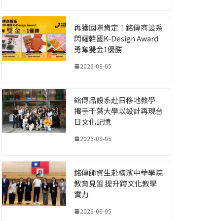
再獲國際肯定！銘傳商設系
閃耀韓國K-Design Award
勇奪雙金1優勝
2026-08-05
銘傳品設系赴日移地教學
攜手千葉大學以設計再現台
日文化記憶
2026-08-05
銘傳師資生赴橫濱中華學院
教育見習 提升跨文化教學
實力
2026-08-05