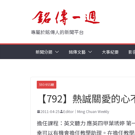
Skip
to
content
專屬於銘傳人的新聞平台
新聞分類
銘傳文藝
大事紀要
影
593-955期
【792】熱誠關愛的心
2011-04-25
Editor｜Ming Chuan Weekly
擔任課程：英文聽力 應英四甲葉琇婷 
幸可以有機會擔任教學助理。在擔任教學