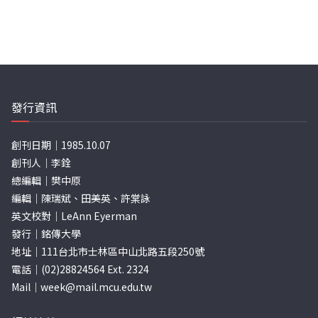
發行資訊
創刊日期｜1985.10.07
創刊人｜李銓
總編輯｜樊中原
編輯｜陳瑞斌、田美英、許棠詠
英文校對｜LeAnn Eyerman
發行｜銘傳大學
地址｜111台北市士林區中山北路五段250號
電話｜(02)28824564 Ext. 2324
Mail｜
week@mail.mcu.edu.tw