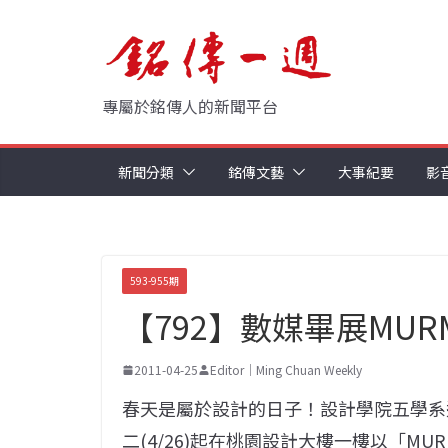
Skip
to
content
專屬於銘傳人的新聞平台
新聞分類
銘傳文藝
大事紀要
影
593-955期
【792】數媒畢展MUR
2011-04-25
Editor｜Ming Chuan Weekly
春天是屬於設計的日子！設計學院五學系
二(4/26)起在桃園設計大樓一樓以「M