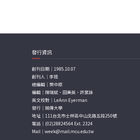
發行資訊
創刊日期｜1985.10.07
創刊人｜李銓
總編輯｜樊中原
編輯｜陳瑞斌、田美英、許棠詠
英文校對｜LeAnn Eyerman
發行｜銘傳大學
地址｜111台北市士林區中山北路五段250號
電話｜(02)28824564 Ext. 2324
Mail｜
week@mail.mcu.edu.tw