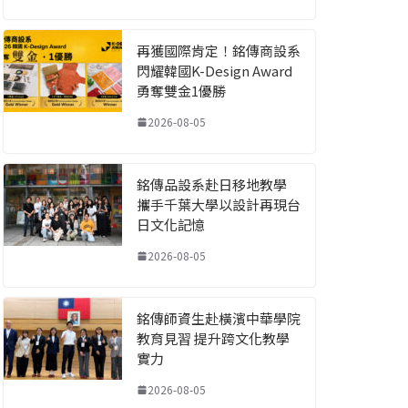
再獲國際肯定！銘傳商設系
閃耀韓國K-Design Award
勇奪雙金1優勝
2026-08-05
銘傳品設系赴日移地教學
攜手千葉大學以設計再現台
日文化記憶
2026-08-05
銘傳師資生赴橫濱中華學院
教育見習 提升跨文化教學
實力
2026-08-05