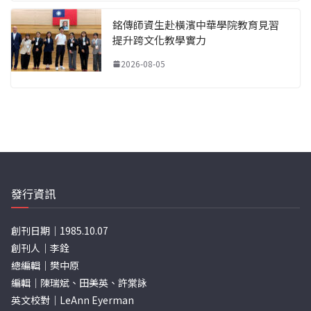
銘傳師資生赴橫濱中華學院教育見習
提升跨文化教學實力
2026-08-05
發行資訊
創刊日期｜1985.10.07
創刊人｜李銓
總編輯｜樊中原
編輯｜陳瑞斌、田美英、許棠詠
英文校對｜LeAnn Eyerman