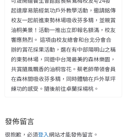
可晟開運養生會館館長蔡鶯梅校友4/24發
起達摩易筋經氣功戶外教學活動，邀請銘傳
校友一起前進東勢林場吸收芬多精，並親賞
油桐美景！活動一推出立即報名額滿，校友
響應熱烈。 這項由校友總會和台北分會合
辦的賞花採果活動，選在有中部陽明山之稱
的東勢林場，同遊中台灣最美的森林樂園，
共賞隨風飄香的油桐雪花。蔡老師帶領會員
在森林間吸收芬多精，同時體驗在戶外草坪
練功的感受。隨後前往卓蘭採楊桃。
發佈留言
很抱歉，必須
登入
網站才能發佈留言。