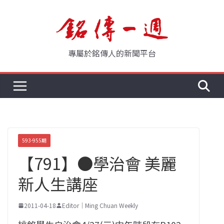
Skip
to
content
專屬於銘傳人的新聞平台
593-955期
【791】●學治會 美麗
新人生講座
2011-04-18
Editor｜Ming Chuan Weekly