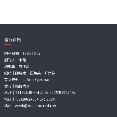
發行資訊
創刊日期｜1985.10.07
創刊人｜李銓
總編輯｜樊中原
編輯｜陳瑞斌、田美英、許棠詠
英文校對｜LeAnn Eyerman
發行｜銘傳大學
地址｜111台北市士林區中山北路五段250號
電話｜(02)28824564 Ext. 2324
Mail｜
week@mail.mcu.edu.tw