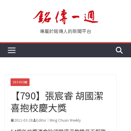
Skip
to
content
專屬於銘傳人的新聞平台
593-955期
【790】張宸睿 胡國潔
喜抱校慶大獎
2011-03-28
Editor｜Ming Chuan Weekly