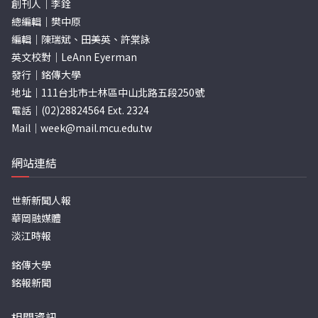
創刊人｜李銓
總編輯｜樊中原
編輯｜陳瑞斌、田美英、許棠詠
英文校對｜LeAnn Eyerman
發行｜銘傳大學
地址｜111台北市士林區中山北路五段250號
電話｜(02)28824564 Ext. 2324
Mail｜
week@mail.mcu.edu.tw
網站連結
世新新聞人報
華岡融媒體
淡江時報
銘傳大學
銘報新聞
相關資訊