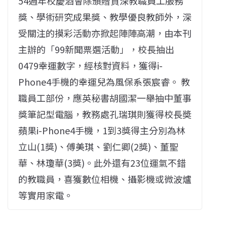
54週年校慶酒會除頒贈資深教職員工服務
獎、學術研究成果獎、教學優良教師外，深
受關注的摸彩活動亦掀起陣陣高潮，由本刊
主辦的「99新聞票選活動」，校長抽出
0479幸運數字，經核對資料，獲得i-
Phone4手機的幸運兒為風保系張宸睿。 教
職員工部份，應英秘書胡國潔一舉抽中董事
獎筆記型電腦，教務處孔瑞琪則獲得校長奬
蘋果i-Phone4手機，1到3獎得主分別為林
立山(1獎)、傅美琪、劉仁卿(2獎)、董聖
華、林瓊華(3獎)。此外還有23位運氣不錯
的教職員，喜獲數位相機、攝影機或微波爐
等實用家電。