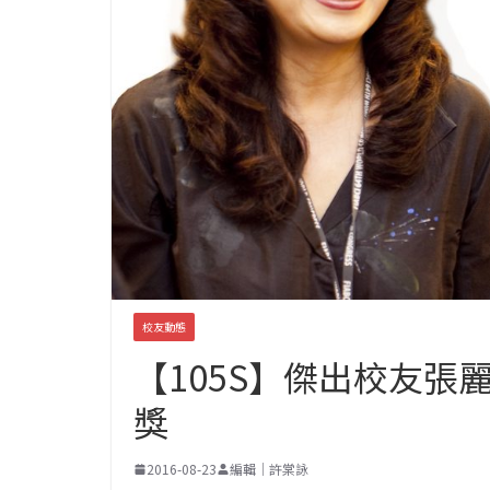
校友動態
【105S】傑出校友
獎
2016-08-23
編輯｜許棠詠