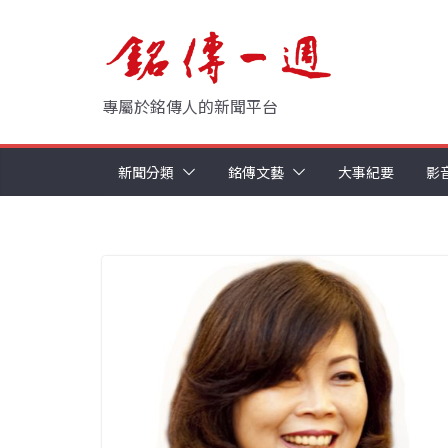
Skip
to
content
專屬於銘傳人的新聞平台
新聞分類
銘傳文藝
大事紀要
影