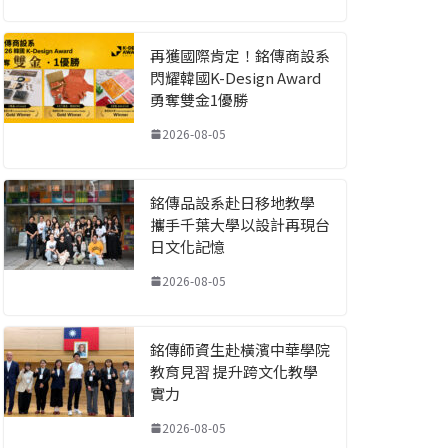
再獲國際肯定！銘傳商設系
閃耀韓國K-Design Award
勇奪雙金1優勝
2026-08-05
銘傳品設系赴日移地教學
攜手千葉大學以設計再現台
日文化記憶
2026-08-05
銘傳師資生赴橫濱中華學院
教育見習 提升跨文化教學
實力
2026-08-05