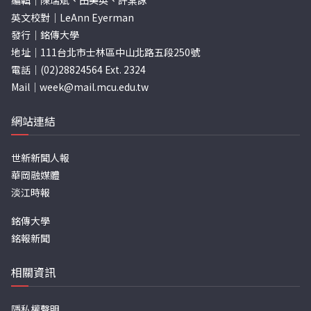
編輯｜陳瑞斌、田美英、許棠詠
英文校對｜LeAnn Eyerman
發行｜銘傳大學
地址｜111台北市士林區中山北路五段250號
電話｜(02)28824564 Ext. 2324
Mail｜
week@mail.mcu.edu.tw
網站連結
世新新聞人報
華岡融媒體
淡江時報
銘傳大學
銘報新聞
相關資訊
隱私權聲明