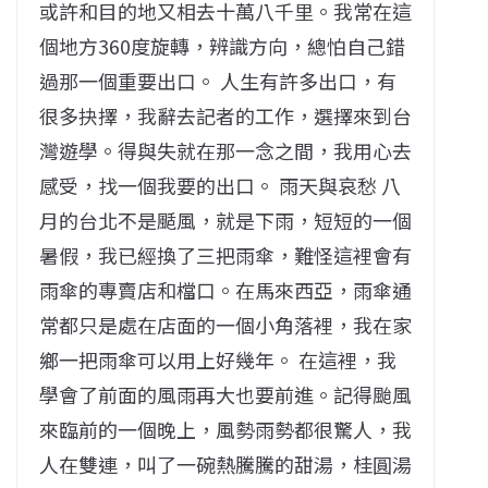
或許和目的地又相去十萬八千里。我常在這
個地方360度旋轉，辨識方向，總怕自己錯
過那一個重要出口。 人生有許多出口，有
很多抉擇，我辭去記者的工作，選擇來到台
灣遊學。得與失就在那一念之間，我用心去
感受，找一個我要的出口。 雨天與哀愁 八
月的台北不是颳風，就是下雨，短短的一個
暑假，我已經換了三把雨傘，難怪這裡會有
雨傘的專賣店和檔口。在馬來西亞，雨傘通
常都只是處在店面的一個小角落裡，我在家
鄉一把雨傘可以用上好幾年。 在這裡，我
學會了前面的風雨再大也要前進。記得颱風
來臨前的一個晚上，風勢雨勢都很驚人，我
人在雙連，叫了一碗熱騰騰的甜湯，桂圓湯