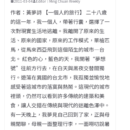
2011-03-04
Editor｜Ming Chuan Weekly
作者：黃夢詩 【一個人的旅行】 二十八歲
的這一年，我一個人，帶著行囊，選擇了一
次對現實生活地逃離。我離開了原來的生
活、原來的國家，原來的工作模式，單槍匹
馬，從馬來西亞飛到這個陌生的城市—台
北。 紅色的心，藍色的天，我開著“夢想
號”往前方行去，在白天與黑夜交替間獨
行。遊蕩在異國的台北市，我孤獨並愉悅地
感受著這城市的落寞與熱鬧。這現代的城市
裡頭，仍然可以看到許多傳統的建築和美
食，讓人交錯在傳統與現代的迷離色澤中。
有一天晚上，我夢見自己回到了家，正與母
親閒聊，母親一面整理行李，一面嘮叨說暑