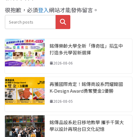
很抱歉，必須
登入
網站才能發佈留言。
搜尋
銘傳樂齡大學全新「傳奇班」招生中
打造多元學習新選擇
2026-08-06
再獲國際肯定！銘傳商設系閃耀韓國
K-Design Award勇奪雙金1優勝
2026-08-05
銘傳品設系赴日移地教學 攜手千葉大
學以設計再現台日文化記憶