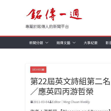
Skip
to
content
專屬於銘傳人的新聞平台
新聞分類
銘傳文藝
大事紀要
影
593-955期
第22屆英文詩組第二名：Ple
／應英四丙游哲榮
2011-03-04
Editor｜Ming Chuan Weekly