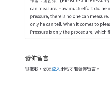
作者：游哲榮 【Pleasure and Pressure】 Whe
can measure. How much effort did he m
pressure, there is no one can measure.
only he can tell. When it comes to plea
Pressure is only the procedure, which f
發佈留言
很抱歉，必須
登入
網站才能發佈留言。