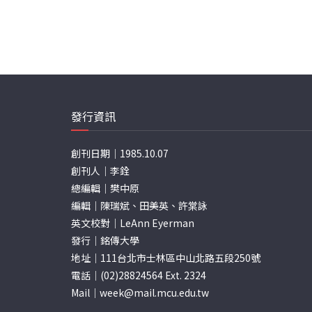
發行資訊
創刊日期｜1985.10.07
創刊人｜李銓
總編輯｜樊中原
編輯｜陳瑞斌、田美英、許棠詠
英文校對｜LeAnn Eyerman
發行｜銘傳大學
地址｜111台北市士林區中山北路五段250號
電話｜(02)28824564 Ext. 2324
Mail｜
week@mail.mcu.edu.tw