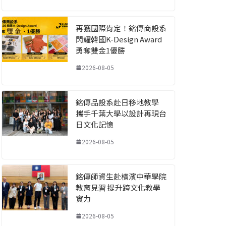
再獲國際肯定！銘傳商設系
閃耀韓國K-Design Award
勇奪雙金1優勝
2026-08-05
銘傳品設系赴日移地教學
攜手千葉大學以設計再現台
日文化記憶
2026-08-05
銘傳師資生赴橫濱中華學院
教育見習 提升跨文化教學
實力
2026-08-05