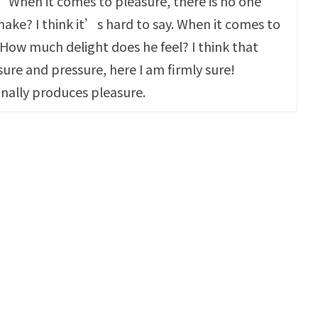
n it comes to pleasure, there is no one
ake? I think it’s hard to say. When it comes to
 How much delight does he feel? I think that
sure and pressure, here I am firmly sure!
inally produces pleasure.