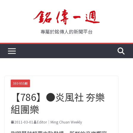
Skip
to
content
專屬於銘傳人的新聞平台
593-955期
【786】●炎風社 夯樂
組團樂
2011-03-01
Editor｜Ming Chuan Weekly