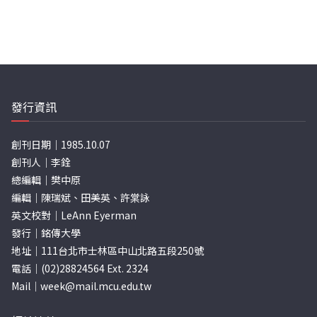
發行資訊
創刊日期｜1985.10.07
創刊人｜李銓
總編輯｜樊中原
編輯｜陳瑞斌、田美英、許棠詠
英文校對｜LeAnn Eyerman
發行｜銘傳大學
地址｜111台北市士林區中山北路五段250號
電話｜(02)28824564 Ext. 2324
Mail｜
week@mail.mcu.edu.tw