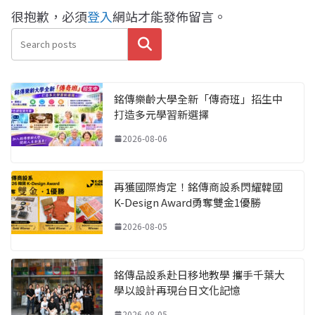
很抱歉，必須
登入
網站才能發佈留言。
搜尋
銘傳樂齡大學全新「傳奇班」招生中
打造多元學習新選擇
2026-08-06
再獲國際肯定！銘傳商設系閃耀韓國
K-Design Award勇奪雙金1優勝
2026-08-05
銘傳品設系赴日移地教學 攜手千葉大
學以設計再現台日文化記憶
2026-08-05