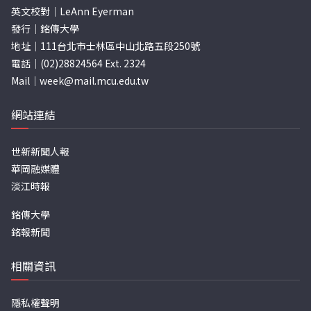
英文校對｜LeAnn Eyerman
發行｜銘傳大學
地址｜111台北市士林區中山北路五段250號
電話｜(02)28824564 Ext. 2324
Mail｜
week@mail.mcu.edu.tw
網站連結
世新新聞人報
華岡融媒體
淡江時報
銘傳大學
銘報新聞
相關資訊
隱私權聲明