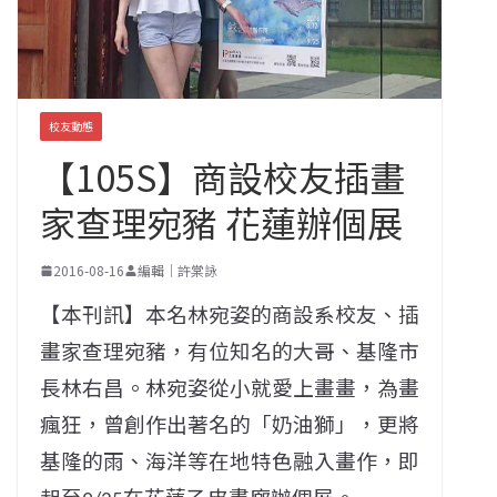
校友動態
【105S】商設校友插畫
家查理宛豬 花蓮辦個展
2016-08-16
編輯｜許棠詠
【本刊訊】本名林宛姿的商設系校友、插
畫家查理宛豬，
有位知名的大哥、基隆市
長林右昌。林宛姿從小就愛上畫畫，
為畫
瘋狂，曾創作出著名的「奶油獅」，更將
基隆的雨、
海洋等在地特色融入畫作，即
起至
在花蓮乙皮畫廊辦個展。