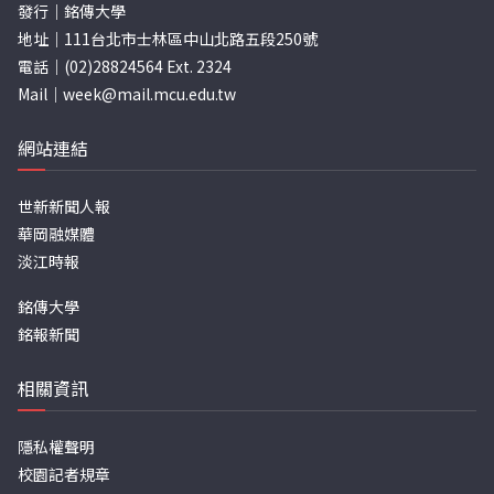
發行｜銘傳大學
地址｜111台北市士林區中山北路五段250號
電話｜(02)28824564 Ext. 2324
Mail｜
week@mail.mcu.edu.tw
網站連結
世新新聞人報
華岡融媒體
淡江時報
銘傳大學
銘報新聞
相關資訊
隱私權聲明
校園記者規章