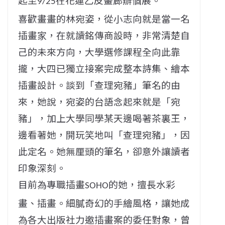
9/25
喜歡畫畫的林宛姿，從小志向就是當一名
插畫家，
在就讀銘傳商設時，非常清楚自
己的未來方向，
大學選修課程全向此靠
攏，大四已獨立接案完成整本詩集、
繪本
插畫設計。談到「查理宛豬」筆名的由
來，她說，
宛姿的台語念起來就是「宛
豬」，加上大學同學某天邊喝著茶裏王，
邊看著她，開玩笑地叫「查理宛豬」，因
此定名。她無厘頭的筆名，
卻意外讓讀者
印象深刻。
目前為專職插畫
的她，擅長水彩
SOHO
畫、插畫。
細膩奇幻的手繪風格，讓她成
為各大出版社力邀插畫案的委任對象，
曾