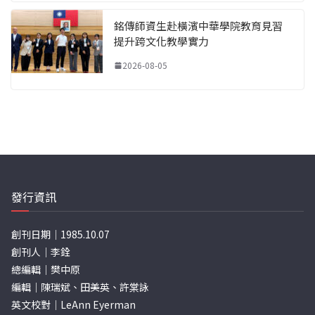
銘傳師資生赴橫濱中華學院教育見習
提升跨文化教學實力
2026-08-05
發行資訊
創刊日期｜1985.10.07
創刊人｜李銓
總編輯｜樊中原
編輯｜陳瑞斌、田美英、許棠詠
英文校對｜LeAnn Eyerman