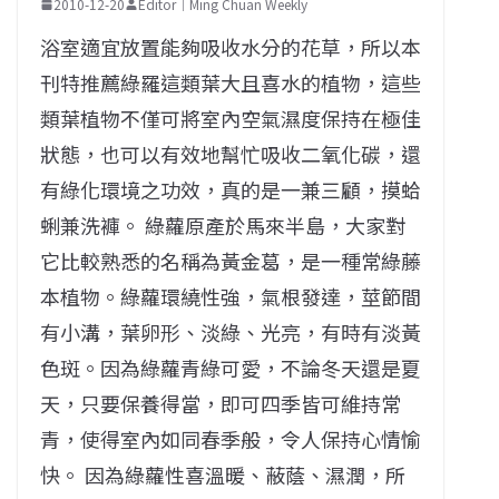
2010-12-20
Editor｜Ming Chuan Weekly
浴室適宜放置能夠吸收水分的花草，所以本
刊特推薦綠羅這類葉大且喜水的植物，這些
類葉植物不僅可將室內空氣濕度保持在極佳
狀態，也可以有效地幫忙吸收二氧化碳，還
有綠化環境之功效，真的是一兼三顧，摸蛤
蜊兼洗褲。 綠蘿原產於馬來半島，大家對
它比較熟悉的名稱為黃金葛，是一種常綠藤
本植物。綠蘿環繞性強，氣根發達，莖節間
有小溝，葉卵形、淡綠、光亮，有時有淡黃
色斑。因為綠蘿青綠可愛，不論冬天還是夏
天，只要保養得當，即可四季皆可維持常
青，使得室內如同春季般，令人保持心情愉
快。 因為綠蘿性喜溫暖、蔽蔭、濕潤，所