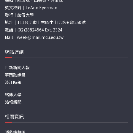
編輯｜陳瑞斌、田美英、許棠詠
英文校對｜LeAnn Eyerman
發行｜銘傳大學
地址｜111台北市士林區中山北路五段250號
電話｜(02)28824564 Ext. 2324
Mail｜
week@mail.mcu.edu.tw
網站連結
世新新聞人報
華岡融媒體
淡江時報
銘傳大學
銘報新聞
相關資訊
隱私權聲明