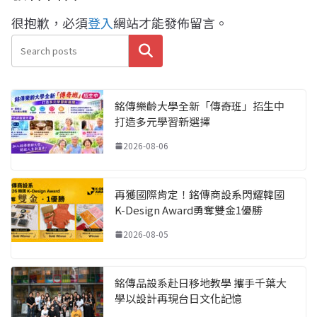
很抱歉，必須
登入
網站才能發佈留言。
搜尋
銘傳樂齡大學全新「傳奇班」招生中
打造多元學習新選擇
2026-08-06
再獲國際肯定！銘傳商設系閃耀韓國
K-Design Award勇奪雙金1優勝
2026-08-05
銘傳品設系赴日移地教學 攜手千葉大
學以設計再現台日文化記憶