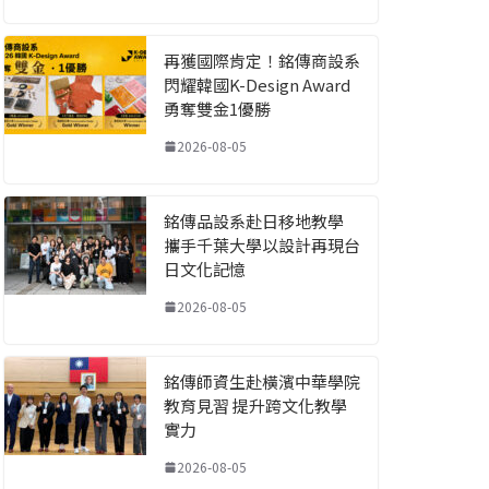
再獲國際肯定！銘傳商設系
閃耀韓國K-Design Award
勇奪雙金1優勝
2026-08-05
銘傳品設系赴日移地教學
攜手千葉大學以設計再現台
日文化記憶
2026-08-05
銘傳師資生赴橫濱中華學院
教育見習 提升跨文化教學
實力
2026-08-05