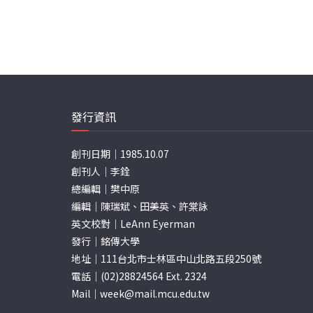
發行資訊
創刊日期｜1985.10.07
創刊人｜李銓
總編輯｜樊中原
編輯｜陳瑞斌、田美英、許棠詠
英文校對｜LeAnn Eyerman
發行｜銘傳大學
地址｜111台北市士林區中山北路五段250號
電話｜(02)28824564 Ext. 2324
Mail｜
week@mail.mcu.edu.tw