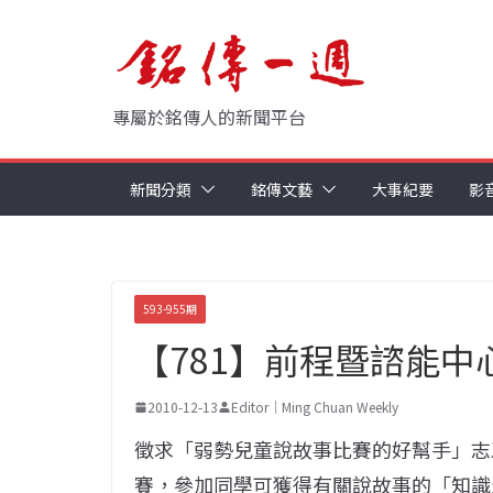
Skip
to
content
專屬於銘傳人的新聞平台
新聞分類
銘傳文藝
大事紀要
影
593-955期
【781】前程暨諮能中
2010-12-13
Editor｜Ming Chuan Weekly
徵求「弱勢兒童說故事比賽的好幫手」志
賽，參加同學可獲得有關說故事的「知識