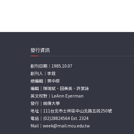
發行資訊
創刊日期｜1985.10.07
創刊人｜李銓
總編輯｜樊中原
編輯｜陳瑞斌、田美英、許棠詠
英文校對｜LeAnn Eyerman
發行｜銘傳大學
地址｜111台北市士林區中山北路五段250號
電話｜(02)28824564 Ext. 2324
Mail｜
week@mail.mcu.edu.tw