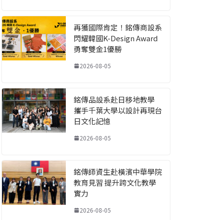
再獲國際肯定！銘傳商設系
閃耀韓國K-Design Award
勇奪雙金1優勝
2026-08-05
銘傳品設系赴日移地教學
攜手千葉大學以設計再現台
日文化記憶
2026-08-05
銘傳師資生赴橫濱中華學院
教育見習 提升跨文化教學
實力
2026-08-05