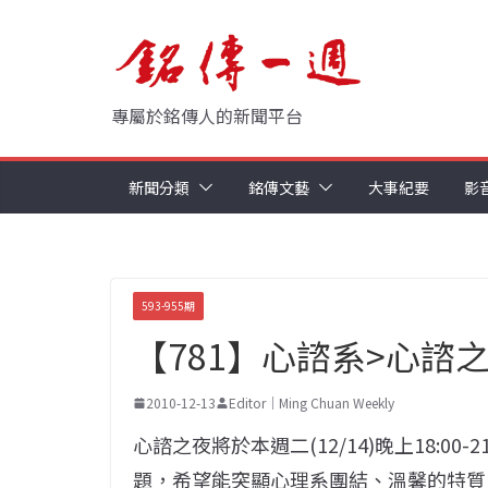
Skip
to
content
專屬於銘傳人的新聞平台
新聞分類
銘傳文藝
大事紀要
影
593-955期
【781】心諮系>心諮
2010-12-13
Editor｜Ming Chuan Weekly
心諮之夜將於本週二(12/14)晚上18:0
題，希望能突顯心理系團結、溫馨的特質