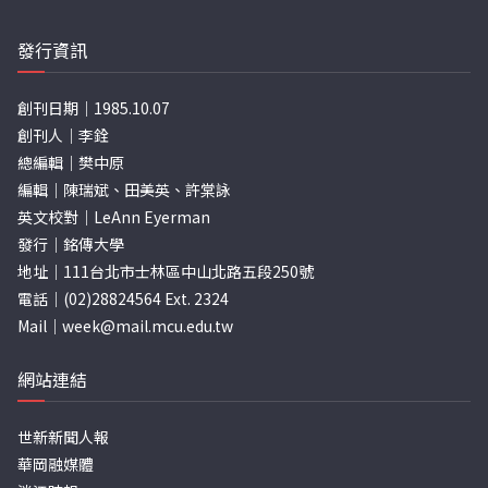
發行資訊
創刊日期｜1985.10.07
創刊人｜李銓
總編輯｜樊中原
編輯｜陳瑞斌、田美英、許棠詠
英文校對｜LeAnn Eyerman
發行｜銘傳大學
地址｜111台北市士林區中山北路五段250號
電話｜(02)28824564 Ext. 2324
Mail｜
week@mail.mcu.edu.tw
網站連結
世新新聞人報
華岡融媒體