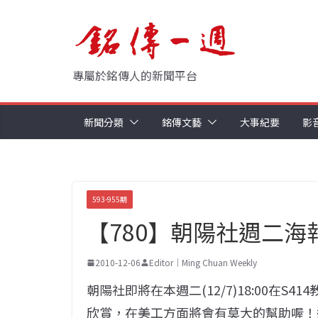
Skip
to
content
專屬於銘傳人的新聞平台
新聞分類
銘傳文藝
大事紀要
影
593-955期
【780】朝陽社週二海報
2010-12-06
Editor｜Ming Chuan Weekly
朝陽社即將在本週二(12/7)18:00在
欣賞，在美工方面將會有莫大的幫助喔！