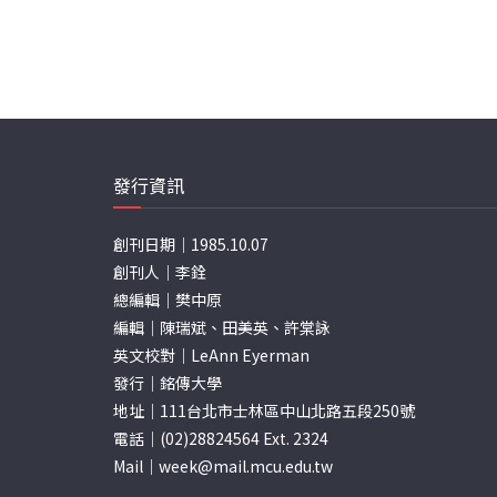
發行資訊
創刊日期｜1985.10.07
創刊人｜李銓
總編輯｜樊中原
編輯｜陳瑞斌、田美英、許棠詠
英文校對｜LeAnn Eyerman
發行｜銘傳大學
地址｜111台北市士林區中山北路五段250號
電話｜(02)28824564 Ext. 2324
Mail｜
week@mail.mcu.edu.tw