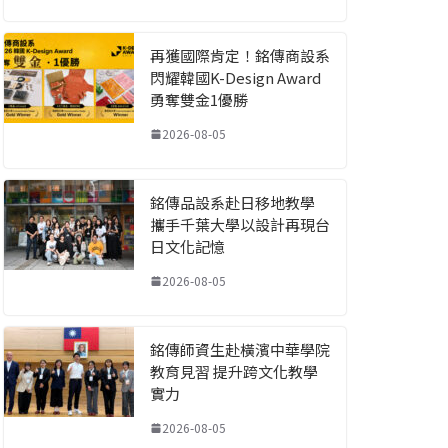
再獲國際肯定！銘傳商設系
閃耀韓國K-Design Award
勇奪雙金1優勝
2026-08-05
銘傳品設系赴日移地教學
攜手千葉大學以設計再現台
日文化記憶
2026-08-05
銘傳師資生赴橫濱中華學院
教育見習 提升跨文化教學
實力
2026-08-05