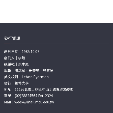
發行資訊
創刊日期｜1985.10.07
創刊人｜李銓
總編輯｜樊中原
編輯｜陳瑞斌、田美英、許棠詠
英文校對｜LeAnn Eyerman
發行｜銘傳大學
地址｜111台北市士林區中山北路五段250號
電話｜(02)28824564 Ext. 2324
Mail｜
week@mail.mcu.edu.tw