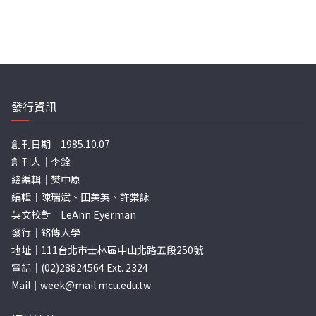
發行資訊
創刊日期｜1985.10.07
創刊人｜李銓
總編輯｜樊中原
編輯｜陳瑞斌、田美英、許棠詠
英文校對｜LeAnn Eyerman
發行｜銘傳大學
地址｜111台北市士林區中山北路五段250號
電話｜(02)28824564 Ext. 2324
Mail｜
week@mail.mcu.edu.tw