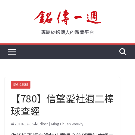
Skip
to
content
專屬於銘傳人的新聞平台
593-955期
【780】信望愛社週二棒
球查經
2010-12-06
Editor｜Ming Chuan Weekly