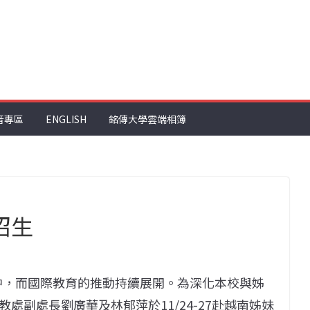
音專區
ENGLISH
銘傳大學雲端相簿
招生
悅中，而國際教育的推動持續展開。為深化本校與姊
處副處長劉廣華及林郁萍於11/24-27赴越南姊妹