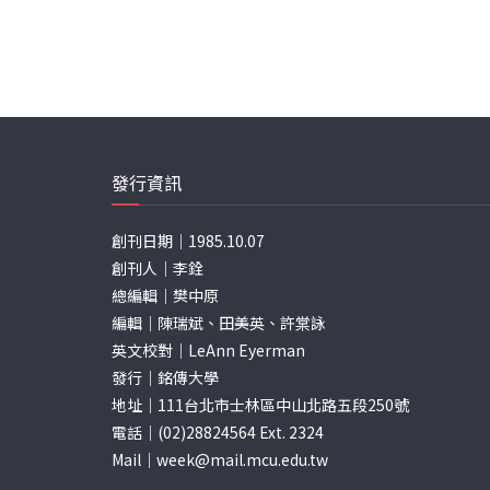
發行資訊
創刊日期｜1985.10.07
創刊人｜李銓
總編輯｜樊中原
編輯｜陳瑞斌、田美英、許棠詠
英文校對｜LeAnn Eyerman
發行｜銘傳大學
地址｜111台北市士林區中山北路五段250號
電話｜(02)28824564 Ext. 2324
Mail｜
week@mail.mcu.edu.tw