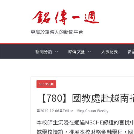
Skip
to
content
專屬於銘傳人的新聞平台
新聞分類
銘傳文藝
大事紀要
影
593-955期
【780】國教處赴越南
2010-12-06
Editor｜Ming Chuan Weekly
本校師生沉浸在通過MSCHE認證的喜
妹學校情誼，推展本校財務金融學程，國教