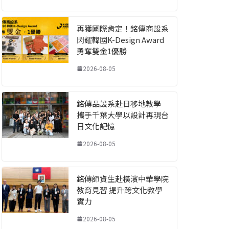
再獲國際肯定！銘傳商設系
閃耀韓國K-Design Award
勇奪雙金1優勝
2026-08-05
銘傳品設系赴日移地教學
攜手千葉大學以設計再現台
日文化記憶
2026-08-05
銘傳師資生赴橫濱中華學院
教育見習 提升跨文化教學
實力
2026-08-05