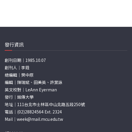
發行資訊
創刊日期｜1985.10.07
創刊人｜李銓
總編輯｜樊中原
編輯｜陳瑞斌、田美英、許棠詠
英文校對｜LeAnn Eyerman
發行｜銘傳大學
地址｜111台北市士林區中山北路五段250號
電話｜(02)28824564 Ext. 2324
Mail｜
week@mail.mcu.edu.tw