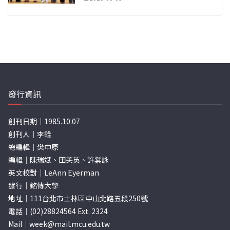
發行資訊
創刊日期｜1985.10.07
創刊人｜李銓
總編輯｜樊中原
編輯｜陳瑞斌、田美英、許棠詠
英文校對｜LeAnn Eyerman
發行｜銘傳大學
地址｜111台北市士林區中山北路五段250號
電話｜(02)28824564 Ext. 2324
Mail｜
week@mail.mcu.edu.tw