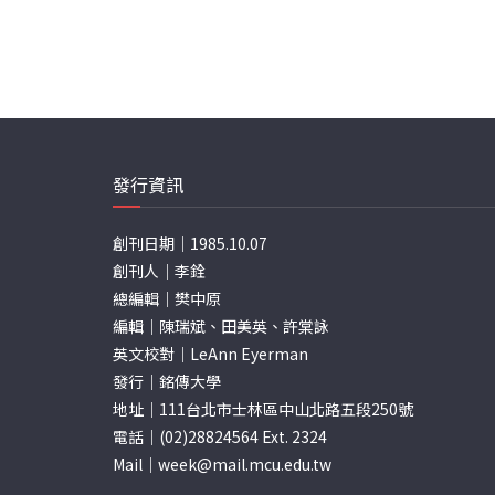
發行資訊
創刊日期｜1985.10.07
創刊人｜李銓
總編輯｜樊中原
編輯｜陳瑞斌、田美英、許棠詠
英文校對｜LeAnn Eyerman
發行｜銘傳大學
地址｜111台北市士林區中山北路五段250號
電話｜(02)28824564 Ext. 2324
Mail｜
week@mail.mcu.edu.tw