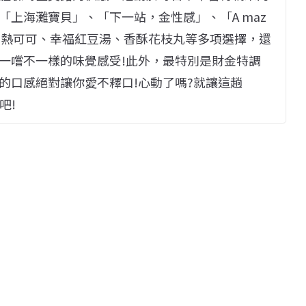
上海灘寶貝」、「下一站，金性感」、「A maz
奶、熱可可、幸福紅豆湯、香酥花枝丸等多項選擇，還
一嚐不一樣的味覺感受!此外，最特別是財金特調
的口感絕對讓你愛不釋口!心動了嗎?就讓這趟
吧!