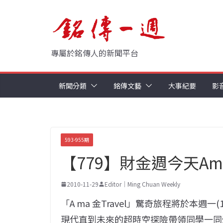
Skip
to
content
專屬於銘傳人的新聞平台
新聞分類
銘傳文藝
大事紀要
影
593-955期
【779】財金週今天Amazi
2010-11-29
Editor｜Ming Chuan Weekly
「A ma 金Travel」驚奇旅程將於本週
現代直到未來的超時空探險帶領同學一同