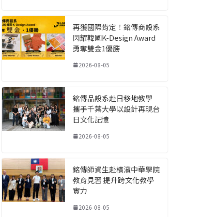
再獲國際肯定！銘傳商設系
閃耀韓國K-Design Award
勇奪雙金1優勝
2026-08-05
銘傳品設系赴日移地教學
攜手千葉大學以設計再現台
日文化記憶
2026-08-05
銘傳師資生赴橫濱中華學院
教育見習 提升跨文化教學
實力
2026-08-05