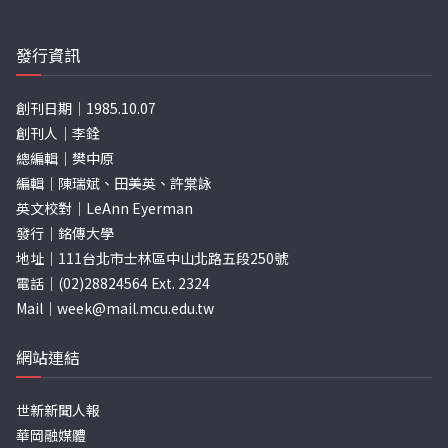
發行資訊
創刊日期｜1985.10.07
創刊人｜李銓
總編輯｜樊中原
編輯｜陳瑞斌、田美英、許棠詠
英文校對｜LeAnn Eyerman
發行｜銘傳大學
地址｜111台北市士林區中山北路五段250號
電話｜(02)28824564 Ext. 2324
Mail｜
week@mail.mcu.edu.tw
網站連結
世新新聞人報
華岡融媒體