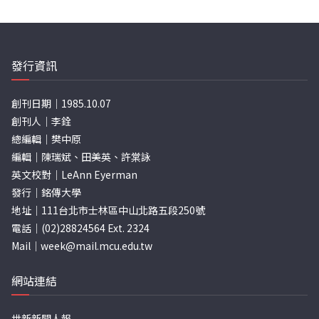
發行資訊
創刊日期｜1985.10.07
創刊人｜李銓
總編輯｜樊中原
編輯｜陳瑞斌、田美英、許棠詠
英文校對｜LeAnn Eyerman
發行｜銘傳大學
地址｜111台北市士林區中山北路五段250號
電話｜(02)28824564 Ext. 2324
Mail｜
week@mail.mcu.edu.tw
網站連結
世新新聞人報