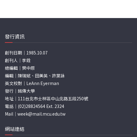
發行資訊
創刊日期｜1985.10.07
創刊人｜李銓
總編輯｜樊中原
編輯｜陳瑞斌、田美英、許棠詠
英文校對｜LeAnn Eyerman
發行｜銘傳大學
地址｜111台北市士林區中山北路五段250號
電話｜(02)28824564 Ext. 2324
Mail｜
week@mail.mcu.edu.tw
網站連結