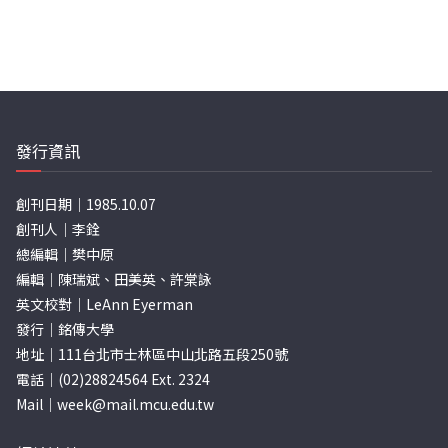
發行資訊
創刊日期｜1985.10.07
創刊人｜李銓
總編輯｜樊中原
編輯｜陳瑞斌、田美英、許棠詠
英文校對｜LeAnn Eyerman
發行｜銘傳大學
地址｜111台北市士林區中山北路五段250號
電話｜(02)28824564 Ext. 2324
Mail｜
week@mail.mcu.edu.tw