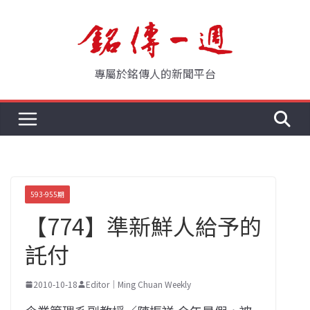
Skip
to
content
專屬於銘傳人的新聞平台
593-955期
【774】準新鮮人給予的
託付
2010-10-18
Editor｜Ming Chuan Weekly