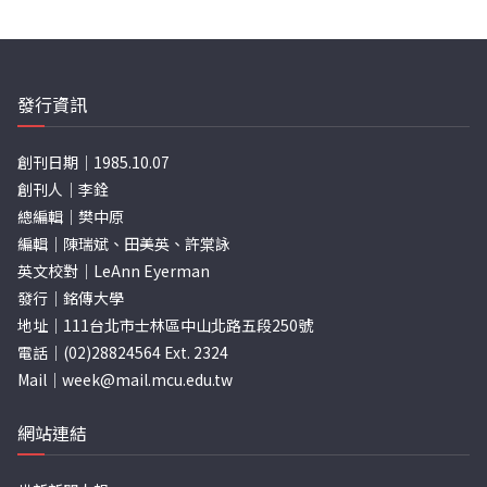
發行資訊
創刊日期｜1985.10.07
創刊人｜李銓
總編輯｜樊中原
編輯｜陳瑞斌、田美英、許棠詠
英文校對｜LeAnn Eyerman
發行｜銘傳大學
地址｜111台北市士林區中山北路五段250號
電話｜(02)28824564 Ext. 2324
Mail｜
week@mail.mcu.edu.tw
網站連結