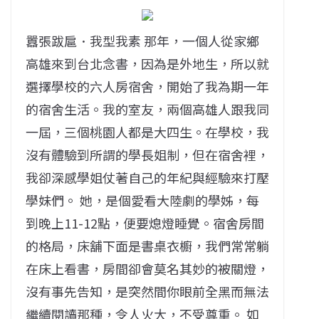
囂張跋扈．我型我素 那年，一個人從家鄉
高雄來到台北念書，因為是外地生，所以就
選擇學校的六人房宿舍，開始了我為期一年
的宿舍生活。我的室友，兩個高雄人跟我同
一屆，三個桃園人都是大四生。在學校，我
沒有體驗到所謂的學長姐制，但在宿舍裡，
我卻深感學姐仗著自己的年紀與經驗來打壓
學妹們。 她，是個愛看大陸劇的學姊，每
到晚上11-12點，便要熄燈睡覺。宿舍房間
的格局，床舖下面是書桌衣櫥，我們常常躺
在床上看書，房間卻會莫名其妙的被關燈，
沒有事先告知，是突然間你眼前全黑而無法
繼續閱讀那種，令人火大，不受尊重。 如