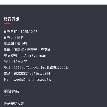
發行資訊
創刊日期｜1985.10.07
創刊人｜李銓
總編輯｜樊中原
編輯｜陳瑞斌、田美英、許棠詠
英文校對｜LeAnn Eyerman
發行｜銘傳大學
地址｜111台北市士林區中山北路五段250號
電話｜(02)28824564 Ext. 2324
Mail｜
week@mail.mcu.edu.tw
網站連結
世新新聞人報